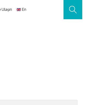
e Ulaşın
En