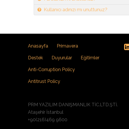
Kullanıcı adınızı mı unuttunuz?
Anasayfa
Primavera
Destek
Duyurular
Eğitimler
Anti-Corruption Policy
Antitrust Policy
PRM YAZILIM DANIŞMANLIK TİC.LTD.ŞTİ.
Ataşehir İstanbul
+90(216)469 9600