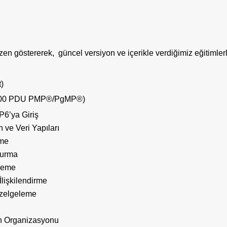
zen göstererek, güncel versiyon ve içerikle verdiğimiz eğitimle
)
.00 PDU PMP®/PgMP®)
P6’ya Giriş
 ve Veri Yapıları
eme
urma
kleme
 İlişkilendirme
zelgeleme
rin Organizasyonu