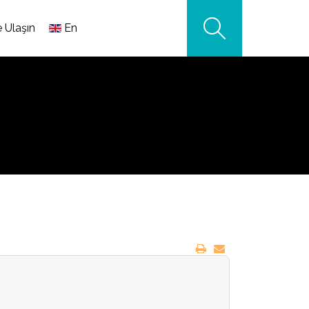
e Ulaşın
En