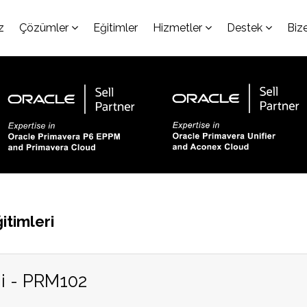
z
Çözümler
Eğitimler
Hizmetler
Destek
Biz
itimleri
i - PRM102