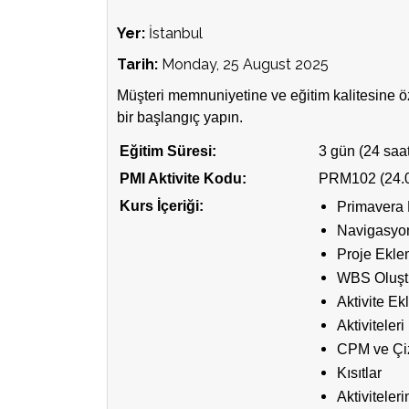
Yer:
İstanbul
Tarih:
Monday, 25 August 2025
Müşteri memnuniyetine ve eğitim kalitesine ö
bir başlangıç yapın.
Eğitim Süresi:
3 gün (24 saat
PMI Aktivite Kodu:
PRM102 (24
Kurs İçeriği:
Primavera 
Navigasyon
Proje Ekl
WBS Oluşt
Aktivite E
Aktiviteleri
CPM ve Çi
Kısıtlar
Aktivitele