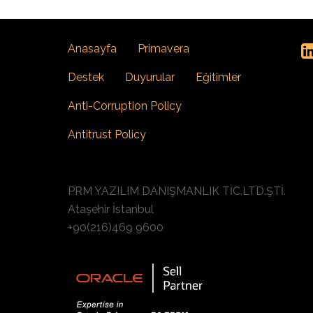
Anasayfa
Primavera
Destek
Duyurular
Eğitimler
Anti-Corruption Policy
Antitrust Policy
PRM YAZILIM DANIŞMANLIK TİC.LTD.ŞTİ.
Ataşehir İstanbul
+90(216)469 9600