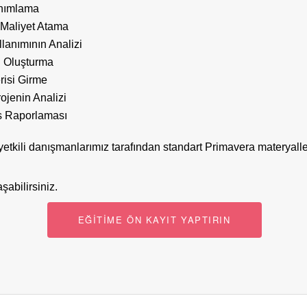
nımlama
Maliyet Atama
lanımının Analizi
 Oluşturma
risi Girme
rojenin Analizi
s Raporlaması
etkili danışmanlarımız tarafından standart Primavera materyalleri
şabilirsiniz.
EĞİTİME ÖN KAYIT YAPTIRIN