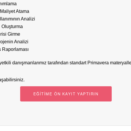
nımlama
Maliyet Atama
lanımının Analizi
 Oluşturma
risi Girme
rojenin Analizi
s Raporlaması
etkili danışmanlarımız tarafından standart Primavera materyalleri
şabilirsiniz.
EĞİTİME ÖN KAYIT YAPTIRIN