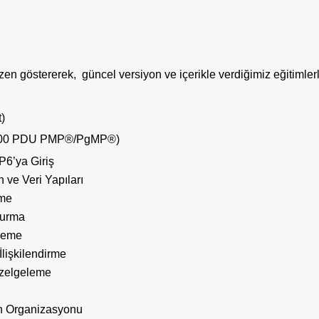
zen göstererek, güncel versiyon ve içerikle verdiğimiz eğitimle
)
.00 PDU PMP®/PgMP®)
P6’ya Giriş
 ve Veri Yapıları
eme
urma
kleme
 İlişkilendirme
zelgeleme
rin Organizasyonu