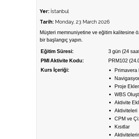
Yer:
İstanbul
Tarih:
Monday, 23 March 2026
Müşteri memnuniyetine ve eğitim kalitesine ö
bir başlangıç yapın.
Eğitim Süresi:
3 gün (24 saat
PMI Aktivite Kodu:
PRM102 (24
Kurs İçeriği:
Primavera 
Navigasyon
Proje Ekl
WBS Oluşt
Aktivite E
Aktiviteleri
CPM ve Çi
Kısıtlar
Aktivitele