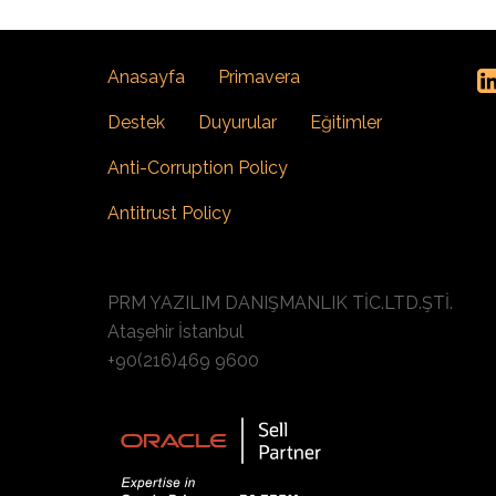
Anasayfa
Primavera
Destek
Duyurular
Eğitimler
Anti-Corruption Policy
Antitrust Policy
PRM YAZILIM DANIŞMANLIK TİC.LTD.ŞTİ.
Ataşehir İstanbul
+90(216)469 9600