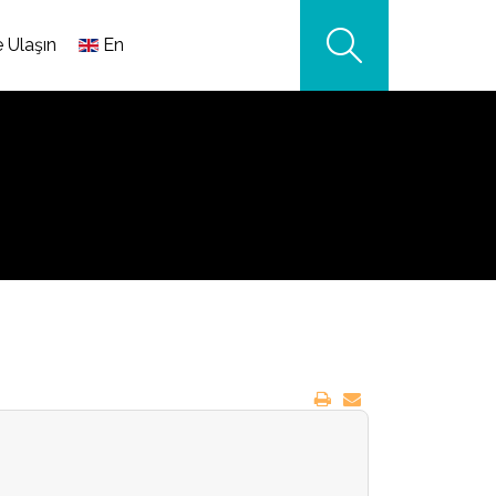
e Ulaşın
En