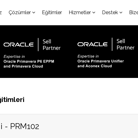
z
Çözümler
Eğitimler
Hizmetler
Destek
Biz
itimleri
i - PRM102