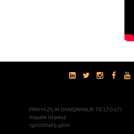
PRM YAZILIM DANIŞMANLIK TİC.LTD.ŞTİ.
Ataşehir İstanbul
+90(216)469 9600