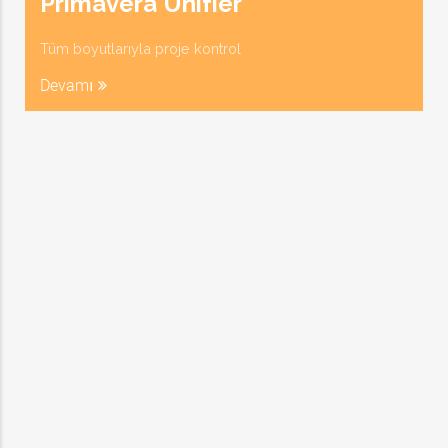
Primavera Unifier
Tüm boyutlarıyla proje kontrol
Devamı